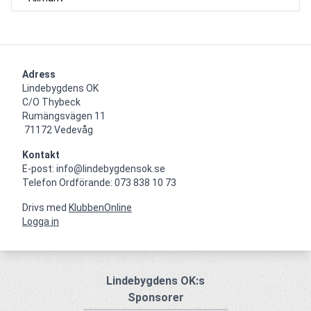
Adress
Lindebygdens OK

C/O Thybeck

Rumängsvägen 11 

 71172 Vedevåg
Kontakt
E-post: info@lindebygdensok.se

Telefon Ordförande: 073 838 10 73
Drivs med
KlubbenOnline
Logga in
Lindebygdens OK:s
Sponsorer