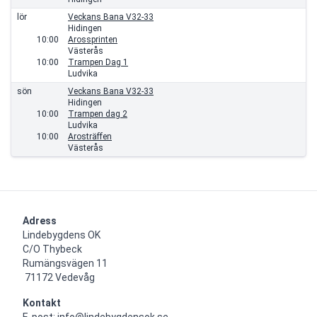
lör
Veckans Bana V32-33
Hidingen
10:00
Arossprinten
Västerås
10:00
Trampen Dag 1
Ludvika
sön
Veckans Bana V32-33
Hidingen
10:00
Trampen dag 2
Ludvika
10:00
Arosträffen
Västerås
Adress
Lindebygdens OK

C/O Thybeck

Rumängsvägen 11 

 71172 Vedevåg
Kontakt
E-post: info@lindebygdensok.se
